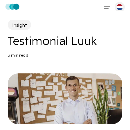
Menu
Skip
to
main
Insight
content
Testimonial Luuk
3 min read