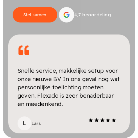
4,7 beoordeling
Stel samen
Snelle service, makkelijke setup voor
Zee
onze nieuwe BV. In ons geval nog wat
afha
persoonlijke toelichting moeten
verh
geven. Flexado is zeer benaderbaar
Bin
en meedenkend.
tele
L
S
Lars