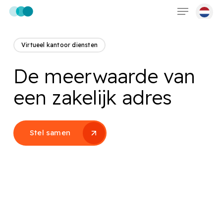
Menu
Skip
to
main
content
Virtueel kantoor diensten
De meerwaarde van
een zakelijk adres
Stel samen