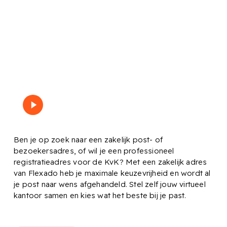
Wat is een
zakelijk adres?
Play
Bekijk de video
Video
Ben je op zoek naar een zakelijk post- of
bezoekersadres, of wil je een professioneel
registratieadres voor de KvK? Met een zakelijk adres
van Flexado heb je maximale keuzevrijheid en wordt al
je post naar wens afgehandeld. Stel zelf jouw virtueel
kantoor samen en kies wat het beste bij je past.