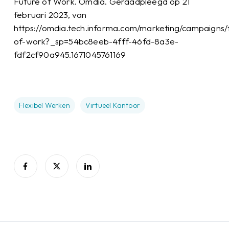
Future of Work. Omdia. Geraadpleegd op 21
februari 2023, van
https://omdia.tech.informa.com/marketing/campaigns/
of-work?_sp=54bc8eeb-4fff-46fd-8a3e-
fdf2cf90a945.1671045761169
Flexibel Werken
Virtueel Kantoor