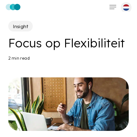
Menu
Skip
to
main
Insight
content
Focus op Flexibiliteit
2 min read