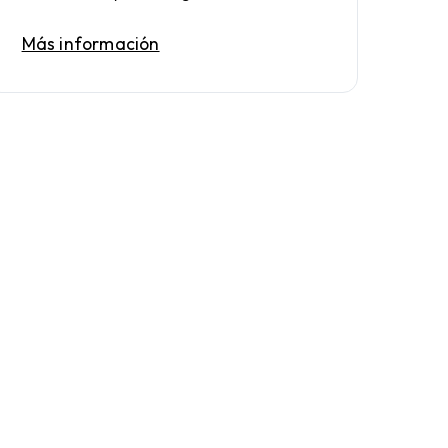
Más información
Celebrar una reunión
Reúnase con sus clientes en un entorno profesional
alquilar espacio de oficina
Alquilar todo en una oficina