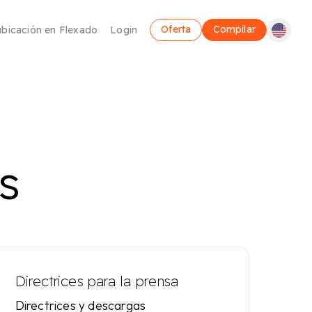
Oferta
Compilar
ubicación en Flexado
Login
s
Coworking
Utilice un lugar de trabajo flexible
Directrices para la prensa
Directrices y descargas