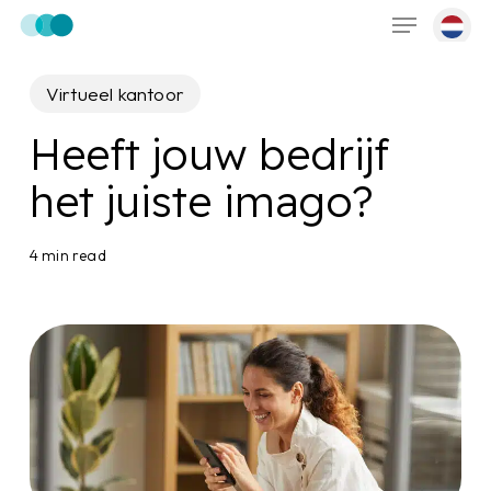
Menu
Skip
to
main
Virtueel kantoor
content
Heeft jouw bedrijf
het juiste imago?
4 min read