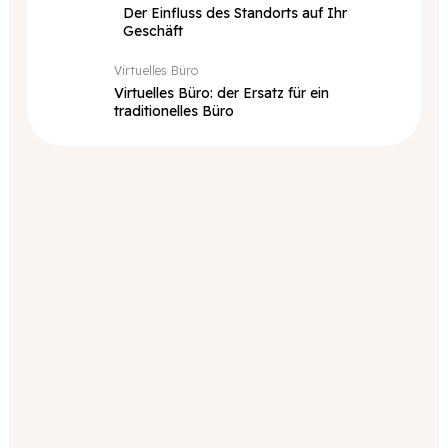
Der Einfluss des Standorts auf Ihr
Geschäft
Virtuelles Büro
Virtuelles Büro: der Ersatz für ein
traditionelles Büro
Geschäftsanschrift
für
mehrere