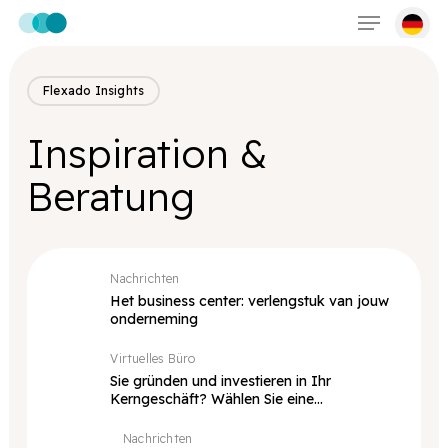
Menu
Skip
to
main
content
Flexado Insights
Inspiration &
Beratung
Nachrichten
Het business center: verlengstuk van jouw
onderneming
Virtuelles Büro
Sie gründen und investieren in Ihr
Kerngeschäft? Wählen Sie eine
Geschäftsadresse
Nachrichten