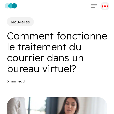
Menu
Skip
to
main
Nouvelles
content
Comment fonctionne
le traitement du
courrier dans un
bureau virtuel?
5 min read