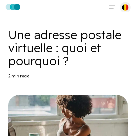
Menu
Skip
to
main
content
Une adresse postale
virtuelle : quoi et
pourquoi ?
2 min read