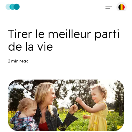
Menu
Skip
to
main
content
Tirer le meilleur parti
de la vie
2 min read