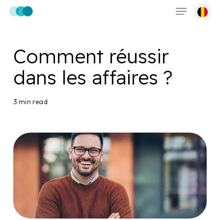
Menu
Skip
to
main
content
Comment réussir
dans les affaires ?
3 min read